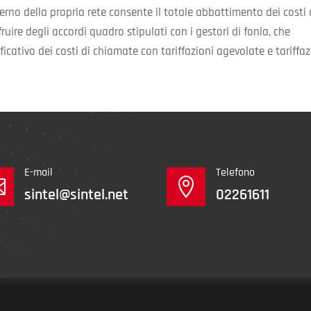
erno della propria rete consente il totale abbattimento dei costi 
uire degli accordi quadro stipulati con i gestori di fonia, che
cativo dei costi di chiamate con tariffazioni agevolate e tariffaz
E-mail
Telefono


sintel@sintel.net
02261611
a 02502940964 | Cap. Soc. i.v. Euro 1.500.000 | CCIAA Milano n. iscr. 14