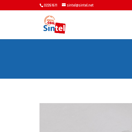
02261611
sintel@sintel.net