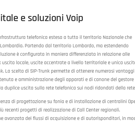
itale e soluzioni Voip
frastruttura telefonica estesa a tutto il territorio Nazionale che
e-Lombardia. Partendo dal territorio Lombardo, ma estendendo
la soluzione è configurata in maniera differenziata in relazione alle
i: uscita locale, uscite accentrate a livello territoriale e unica usci
nk. La scelta di SIP-Trunk permette di ottenere numerosi vantaggi
 tenuta e amministrazione degli apparati e di canone del gestore 
lla duplice uscita sulla rete telefonica sui nodi ridondati della rete
enza di progettazione su fonia e di installazione di centralini Op
iù recenti progetti di realizzazione di Call Center regionali.
e avanzata dei flussi di acquisizione e di autorisponditori, in m