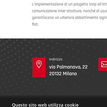
L’implementazione di un progetto Voip all’int
comunicazione inter-struttura, nonché di usufr
garantiscono un ulteriore abbattimento signifi
flat.
Indirizzo

via Palmanova, 22
20132 Milano
Questo sito web utilizza cookie
Sintel s.r.l. | c.f. e p.iv