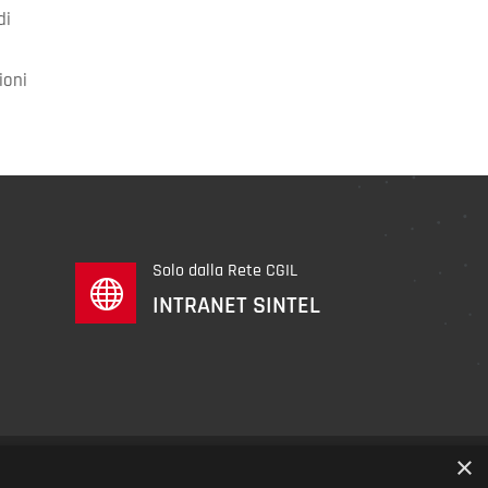
di
ioni
Solo dalla Rete CGIL

INTRANET SINTEL
×
75041 | R.E.A. MI n. 1475041