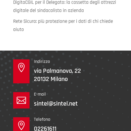
DigitaCGIL per il Delegato: la cassetta degli attrezzi
digitale del sindacalista in azienda
Rete Sicura: più protezione per i dati di chi chiede
aiuto
Indirizzo

via Palmanova, 22
20132 Milano
E-mail

sintel@sintel.net
Telefono

02261611