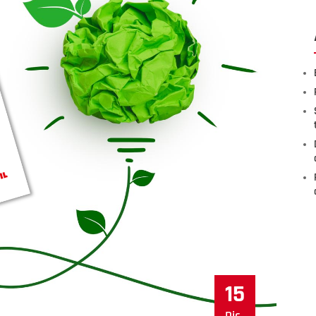
15
Dic