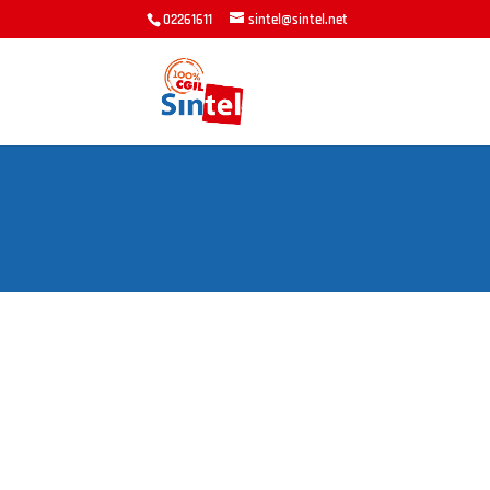
02261611
sintel@sintel.net