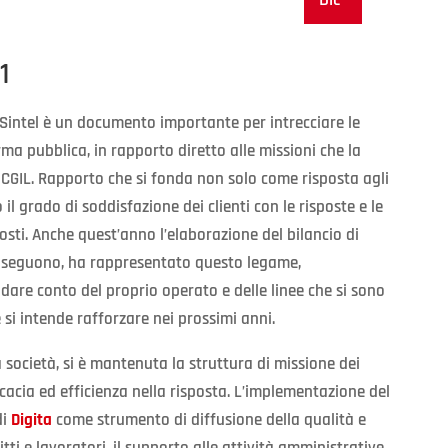
1
i Sintel è un documento importante per intrecciare le
rma pubblica, in rapporto diretto alle missioni che la
o CGIL. Rapporto che si fonda non solo come risposta agli
il grado di soddisfazione dei clienti con le risposte e le
osti. Anche quest’anno l’elaborazione del bilancio di
he seguono, ha rappresentato questo legame,
 dare conto del proprio operato e delle linee che si sono
 si intende rafforzare nei prossimi anni.
società, si è mantenuta la struttura di missione dei
icacia ed efficienza nella risposta. L’implementazione del
di
Digita
come strumento di diffusione della qualità e
ritti e lavoratori, il supporto alle attività amministrative