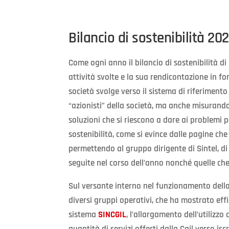
Bilancio di sostenibilità 202
Come ogni anno il bilancio di sostenibilità d
attività svolte e la sua rendicontazione in fo
società svolge verso il sistema di riferiment
“azionisti” della società, ma anche misurando 
soluzioni che si riescono a dare ai problemi p
sostenibilità, come si evince dalle pagine c
permettendo al gruppo dirigente di Sintel, di
seguite nel corso dell’anno nonché quelle che
Sul versante interno nel funzionamento della 
diversi gruppi operativi, che ha mostrato eff
sistema
SINCGIL
, l’allargamento dell’utilizzo 
quantità di servizi offerti dalla Cgil verso isc